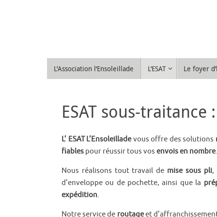
Passer
au
contenu
Passer
L’Association l’Ensoleillade
L’ESAT
Le foyer 
au
contenu
ESAT sous-traitance
L’ ESAT L’Ensoleillade
vous offre des solutions
fiables
pour réussir tous vos
envois en nombre
Nous réalisons tout travail de
mise sous pli
,
d’enveloppe ou de pochette, ainsi que la
pré
expédition
.
Notre service de
routage
et d’affranchissemen