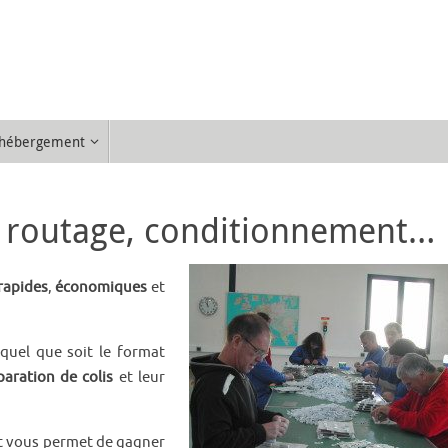
d’hébergement
 : routage, conditionnement…
rapides
,
économiques
et
.
 quel que soit le format
paration de colis
et leur
t vous permet de gagner