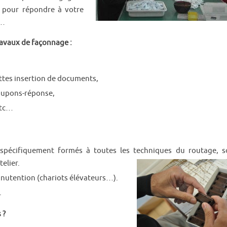
n pour répondre à votre
…
avaux de façonnage :
ttes insertion de documents,
coupons-réponse,
etc…
spécifiquement formés à toutes les techniques du routage, s
elier.
nutention (chariots élévateurs…).
.
 ?