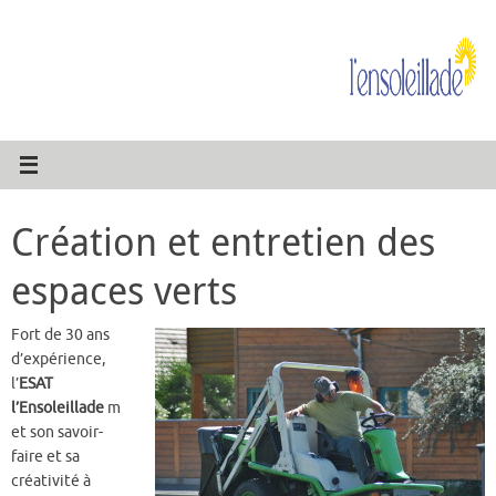
Passer
au
contenu
Création et entretien des
espaces verts
Fort de 30 ans
d’expérience,
l’
ESAT
l’Ensoleillade
m
et son savoir-
faire et sa
créativité à